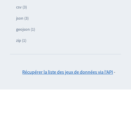
csv (3)
json (3)
geojson (1)
zip (1)
Récupérer la liste des jeux de données via l'API
-