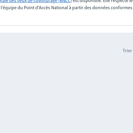
nale des lieux de covoiturage (BNLC)
est disponible. Elle respecte l
r l’équipe du Point d’Accès National à partir des données conformes
Trier