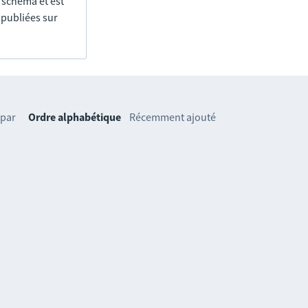
e schéma et est
 publiées sur
 par
Ordre alphabétique
Récemment ajouté