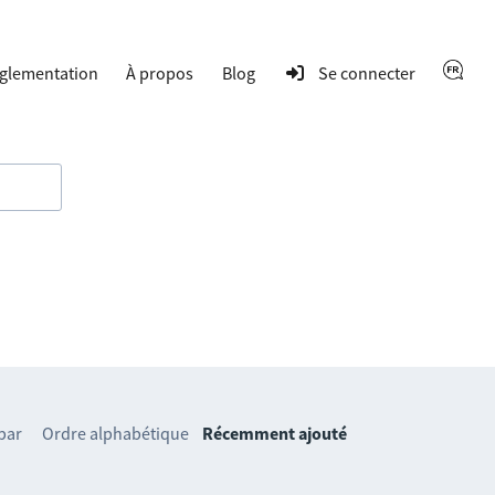
glementation
À propos
Blog
Se connecter
 par
Ordre alphabétique
Récemment ajouté