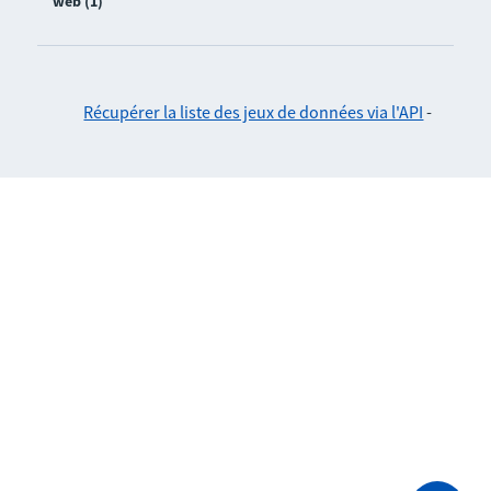
web (1)
Récupérer la liste des jeux de données via l'API
-