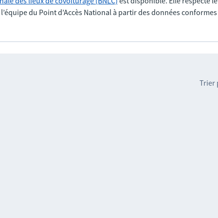
nale des lieux de covoiturage (BNLC)
est disponible. Elle respecte l
r l’équipe du Point d’Accès National à partir des données conformes
Trier