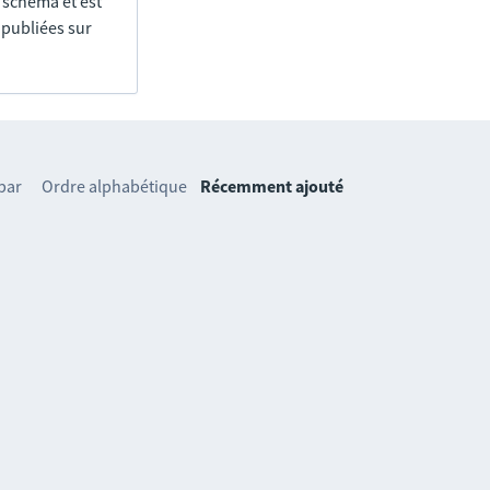
e schéma et est
 publiées sur
 par
Ordre alphabétique
Récemment ajouté