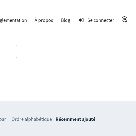
glementation
À propos
Blog
Se connecter
 par
Ordre alphabétique
Récemment ajouté