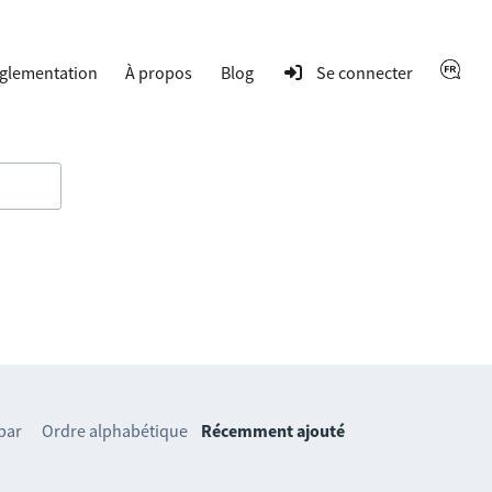
glementation
À propos
Blog
Se connecter
 par
Ordre alphabétique
Récemment ajouté