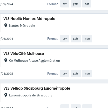
30/09/2024
Format
csv
gbfs
pdf
VLS Naolib Nantes Métropole
Nantes Métropole
10/06/2024
Format
csv
gbfs
json
VLS VéloCité Mulhouse
CA Mulhouse Alsace Agglomération
17/04/2025
Format
csv
gbfs
json
VLS Vélhop Strasbourg Eurométropole
Eurométropole de Strasbourg