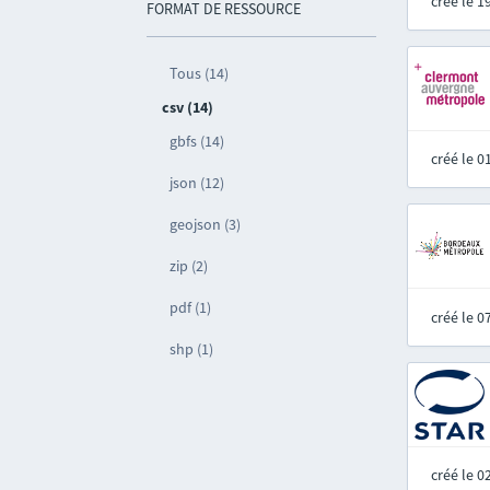
créé le 
FORMAT DE RESSOURCE
Tous (14)
csv (14)
gbfs (14)
créé le 
json (12)
geojson (3)
zip (2)
pdf (1)
créé le 
shp (1)
créé le 