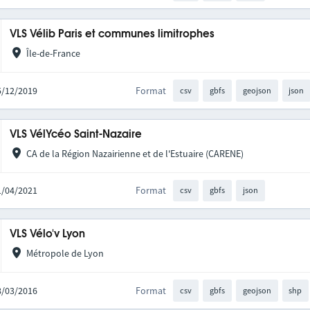
VLS Vélib Paris et communes limitrophes
Île-de-France
05/12/2019
Format
csv
gbfs
geojson
json
VLS VélYcéo Saint-Nazaire
CA de la Région Nazairienne et de l'Estuaire (CARENE)
11/04/2021
Format
csv
gbfs
json
VLS Vélo'v Lyon
Métropole de Lyon
18/03/2016
Format
csv
gbfs
geojson
shp