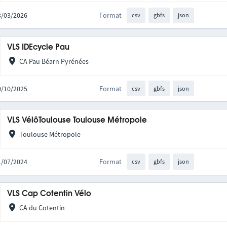
03/03/2026
Format
csv
gbfs
json
VLS IDEcycle Pau
CA Pau Béarn Pyrénées
30/10/2025
Format
csv
gbfs
json
VLS VélôToulouse Toulouse Métropole
Toulouse Métropole
11/07/2024
Format
csv
gbfs
json
VLS Cap Cotentin Vélo
CA du Cotentin