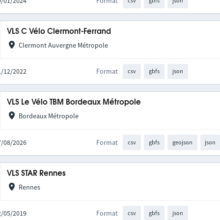
19/01/2024
Format
csv
gbfs
json
VLS C Vélo Clermont-Ferrand
Clermont Auvergne Métropole
01/12/2022
Format
csv
gbfs
json
VLS Le Vélo TBM Bordeaux Métropole
Bordeaux Métropole
07/08/2026
Format
csv
gbfs
geojson
json
VLS STAR Rennes
Rennes
02/05/2019
Format
csv
gbfs
json