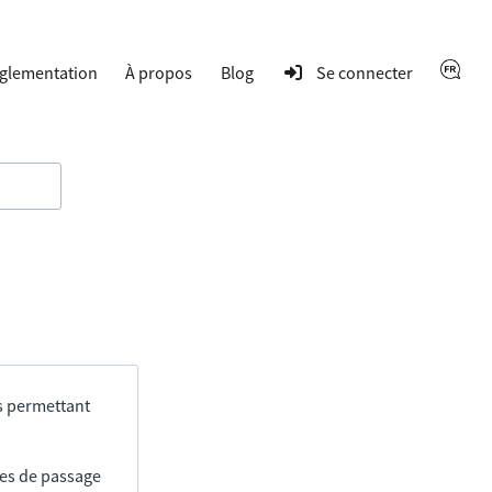
glementation
À propos
Blog
Se connecter
s permettant
res de passage