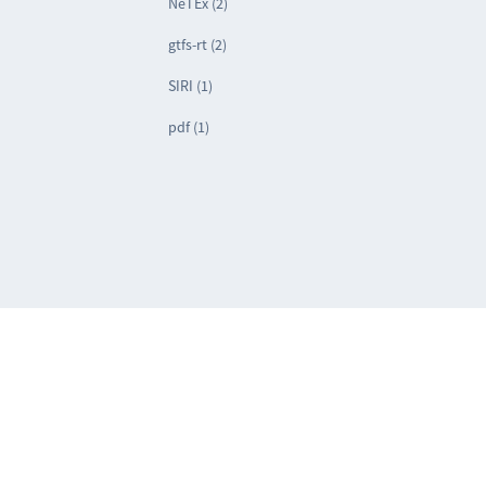
NeTEx (2)
gtfs-rt (2)
SIRI (1)
pdf (1)