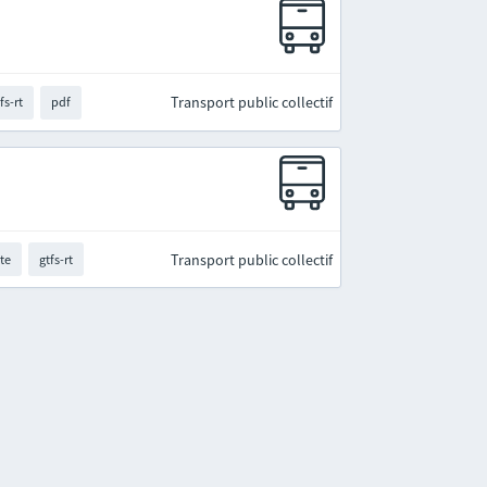
Transport public collectif
fs-rt
pdf
Transport public collectif
ite
gtfs-rt