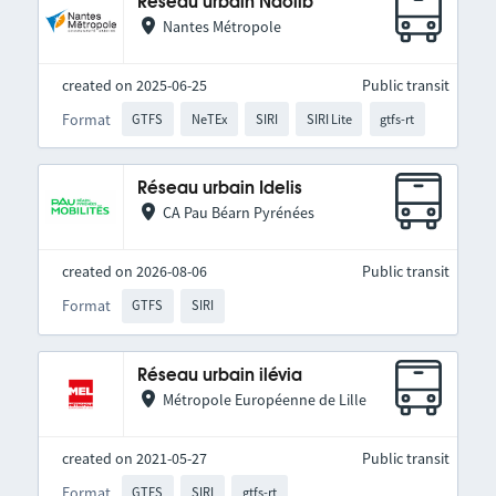
Réseau urbain Naolib
Nantes Métropole
created on 2025-06-25
Public transit
Format
GTFS
NeTEx
SIRI
SIRI Lite
gtfs-rt
Réseau urbain Idelis
CA Pau Béarn Pyrénées
created on 2026-08-06
Public transit
Format
GTFS
SIRI
Réseau urbain ilévia
Métropole Européenne de Lille
created on 2021-05-27
Public transit
Format
GTFS
SIRI
gtfs-rt