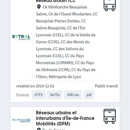
Réseau urbain TCL
CA Villefranche Beaujolais
Saône, CA de l'Ouest Rhodanien, CC
Beaujolais Pierres Dorées, CC
Saône-Beaujolais, CC de l'Est
Lyonnais (CCEL), CC de la Vallée du
Garon (CCVG), CC des Monts du
Lyonnais, CC des Vallons du
Lyonnais (CCVL), CC du Pays
Mornantais (COPAMO), CC du Pays
de l'Arbresle (CCPA), CC du Pays de
l'Ozon, Métropole de Lyon
created on 2019-12-01
Public transit
Format
GTFS
NeTEx
SIRI Lite
pdf
Réseaux urbains et
interurbains d'Île-de-France
Mobilités (IDFM)