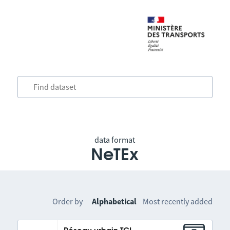
data format
NeTEx
Order by
Alphabetical
Most recently added