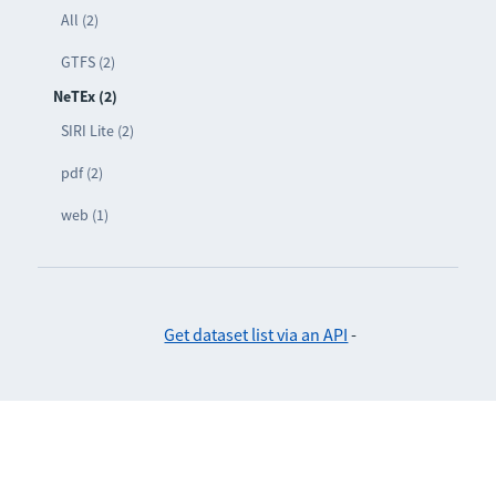
All (2)
GTFS (2)
NeTEx (2)
SIRI Lite (2)
pdf (2)
web (1)
Get dataset list via an API
-