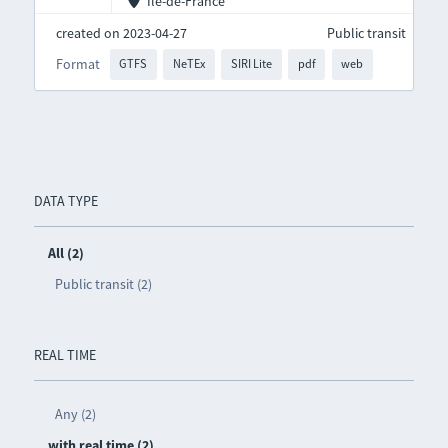
Île-de-France
created on 2023-04-27
Public transit
Format
GTFS
NeTEx
SIRI Lite
pdf
web
DATA TYPE
All (2)
Public transit (2)
REAL TIME
Any (2)
with real time (2)