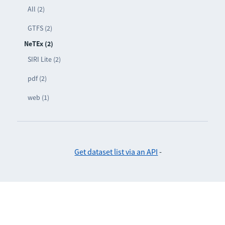
All (2)
GTFS (2)
NeTEx (2)
SIRI Lite (2)
pdf (2)
web (1)
Get dataset list via an API
-