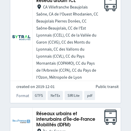
Réseau urbain TCL
CA Villefranche Beaujolais
Saône, CA de l'Ouest Rhodanien, CC
Beaujolais Pierres Dorées, CC
Saône-Beaujolais, CC de l'Est
Lyonnais (CCEL), CC de la Vallée du
Garon (CCVG), CC des Monts du
Lyonnais, CC des Vallons du
Lyonnais (CCVL), CC du Pays
Mornantais (COPAMO), CC du Pays
de l'Arbresle (CCPA), CC du Pays de
l'Ozon, Métropole de Lyon
created on 2019-12-01
Public transit
Format
GTFS
NeTEx
SIRI Lite
pdf
Réseaux urbains et
interurbains d'Île-de-France
Mobilités (IDFM)