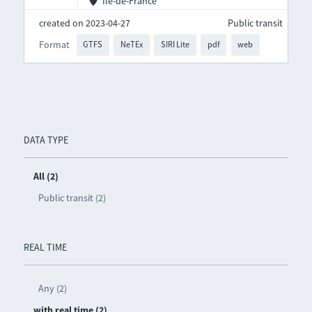
Île-de-France
created on 2023-04-27
Public transit
Format
GTFS
NeTEx
SIRI Lite
pdf
web
DATA TYPE
All (2)
Public transit (2)
REAL TIME
Any (2)
with real time (2)