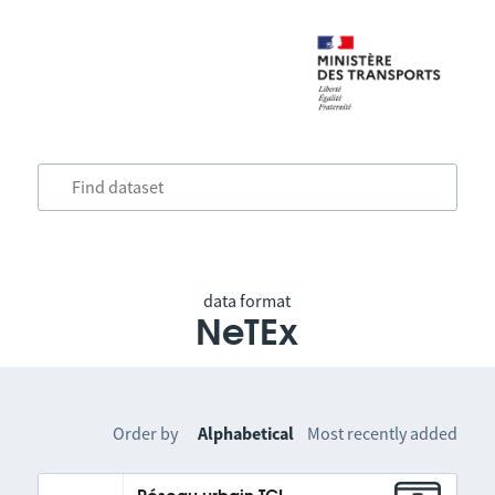
data format
NeTEx
Order by
Alphabetical
Most recently added