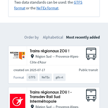
Two data standards can be used: the
GTFS
format
or the
NeTEx format
.
Order by
Alphabetical
Most recently added
Trains régionaux ZOU !
Région Sud — Provence-Alpes-
Côte d’Azur
created on 2025-07-17
Public transit
Format
GTFS
NeTEx
gtfs-rt
Trains régionaux ZOU ! -
Transdev Rail Sud
Intermétropole
Région Sud — Provence-Alpes-