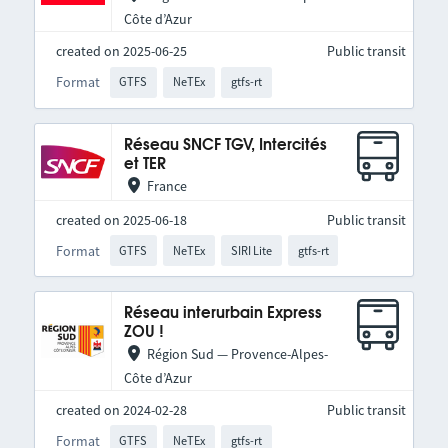
Côte d’Azur
created on 2025-06-25
Public transit
Format
GTFS
NeTEx
gtfs-rt
Réseau SNCF TGV, Intercités
et TER
France
created on 2025-06-18
Public transit
Format
GTFS
NeTEx
SIRI Lite
gtfs-rt
Réseau interurbain Express
ZOU !
Région Sud — Provence-Alpes-
Côte d’Azur
created on 2024-02-28
Public transit
Format
GTFS
NeTEx
gtfs-rt