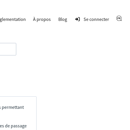
glementation
À propos
Blog
Se connecter
s permettant
res de passage