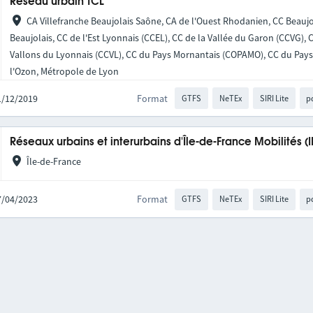
Réseau urbain TCL
CA Villefranche Beaujolais Saône, CA de l'Ouest Rhodanien, CC Beaujo
Beaujolais, CC de l'Est Lyonnais (CCEL), CC de la Vallée du Garon (CCVG),
Vallons du Lyonnais (CCVL), CC du Pays Mornantais (COPAMO), CC du Pays 
l'Ozon, Métropole de Lyon
01/12/2019
Format
GTFS
NeTEx
SIRI Lite
p
Réseaux urbains et interurbains d'Île-de-France Mobilités (
Île-de-France
27/04/2023
Format
GTFS
NeTEx
SIRI Lite
p