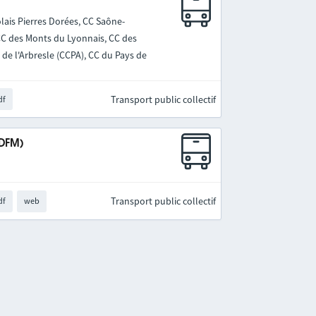
lais Pierres Dorées, CC Saône-
 CC des Monts du Lyonnais, CC des
de l'Arbresle (CCPA), CC du Pays de
Transport public collectif
df
IDFM)
Transport public collectif
df
web