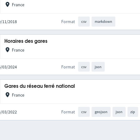
France
09/11/2018
Format
csv
markdown
Horaires des gares
France
15/03/2024
Format
csv
json
Gares du réseau ferré national
France
24/03/2022
Format
csv
geojson
json
zip