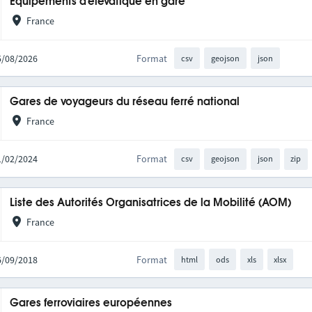
Équipements d'élévatique en gare
France
05/08/2026
Format
csv
geojson
json
Gares de voyageurs du réseau ferré national
France
21/02/2024
Format
csv
geojson
json
zip
Liste des Autorités Organisatrices de la Mobilité (AOM)
France
06/09/2018
Format
html
ods
xls
xlsx
Gares ferroviaires européennes