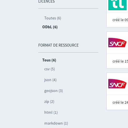
LICENCES
Toutes (6)
créé le 
ODbL (6)
FORMAT DE RESSOURCE
Tous (6)
créé le 
csv (5)
json (4)
geojson (3)
zip (2)
créé le 
html (1)
markdown (1)