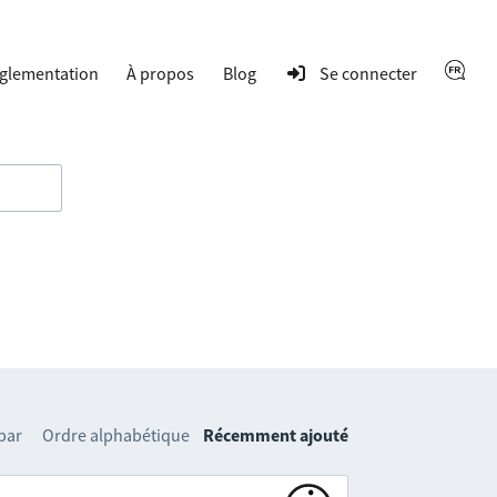
glementation
À propos
Blog
Se connecter
 par
Ordre alphabétique
Récemment ajouté