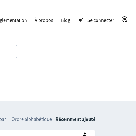
glementation
À propos
Blog
Se connecter
 par
Ordre alphabétique
Récemment ajouté