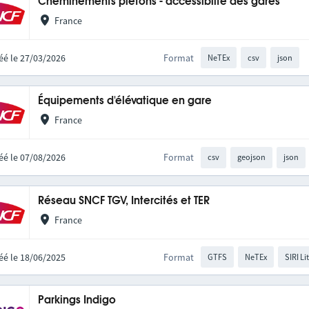
Cheminements piétons - accessiblité des gares
France
éé le 27/03/2026
Format
NeTEx
csv
json
Équipements d'élévatique en gare
France
éé le 07/08/2026
Format
csv
geojson
json
Réseau SNCF TGV, Intercités et TER
France
éé le 18/06/2025
Format
GTFS
NeTEx
SIRI Li
Parkings Indigo