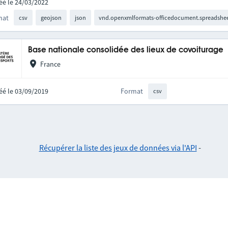
éé le 24/03/2022
mat
csv
geojson
json
vnd.openxmlformats-officedocument.spreadshee
Base nationale consolidée des lieux de covoiturage
France
éé le 03/09/2019
Format
csv
Récupérer la liste des jeux de données via l'API
-