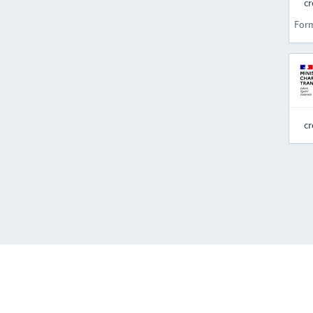
cr
For
cr