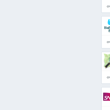
cr
cr
cr