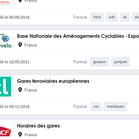
France
éé le 06/09/2018
Format
html
ods
xls
xls
Base Nationale des Aménagements Cyclables - Expo
France
éé le 18/05/2021
Format
geojson
parquet
Gares ferroviaires européennes
France
éé le 09/11/2018
Format
csv
markdown
Horaires des gares
France