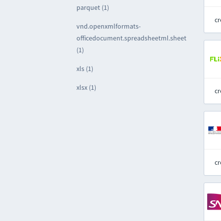
parquet (1)
cr
vnd.openxmlformats-
officedocument.spreadsheetml.sheet
(1)
xls (1)
xlsx (1)
cr
cr