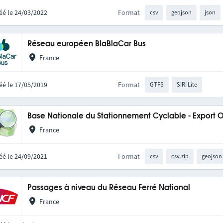
éé le 24/03/2022
Format
csv
geojson
json
Réseau européen BlaBlaCar Bus
France
éé le 17/05/2019
Format
GTFS
SIRI Lite
Base Nationale du Stationnement Cyclable - Export
France
éé le 24/09/2021
Format
csv
csv.zip
geojson
Passages à niveau du Réseau Ferré National
France