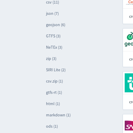
csv (11)
json (7)
cr
geojson (6)
GTFS (3)
NeTEx (3)
zip (3)
cr
SIRI Lite (2)
csv.zip (1)
gtfs-rt (1)
cr
html (1)
markdown (1)
ods (1)