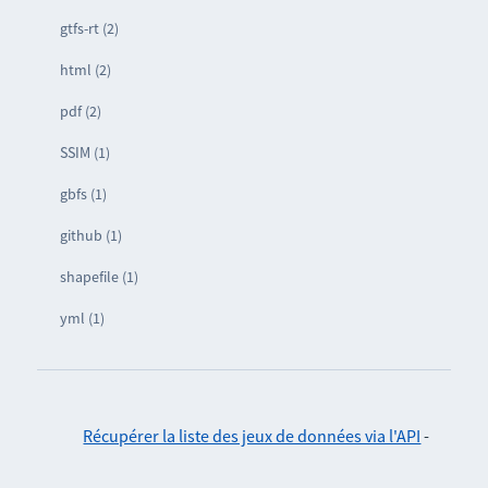
gtfs-rt (2)
html (2)
pdf (2)
SSIM (1)
gbfs (1)
github (1)
shapefile (1)
yml (1)
Récupérer la liste des jeux de données via l'API
-