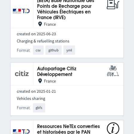
[BETA] Base Nationale des
Points de Recharge pour
Véhicules Électriques en
France (IRVE)
France
created on 2025-06-23
Charging & refuelling stations
Format
csv
github
yml
Autopartage Citiz
Développement
France
created on 2025-01-21
Vehicles sharing
Format
gbfs
Ressources NeTEx converties
et historisées par le PAN