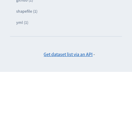
shapefile (1)
yml (1)
Get dataset list via an API
-