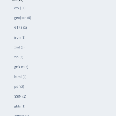
csv (11)
geojson (5)
GTFS (3)
json (3)
xml (3)
zip (3)
gtfs-rt (2)
html (2)
pdf (2)
SSIM (1)
gbfs (1)
github (1)