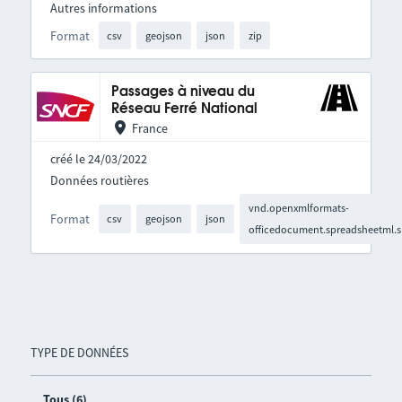
Autres informations
Format
csv
geojson
json
zip
Passages à niveau du
Réseau Ferré National
France
créé le 24/03/2022
Données routières
vnd.openxmlformats-
Format
csv
geojson
json
officedocument.spreadsheetml.s
TYPE DE DONNÉES
Tous (6)