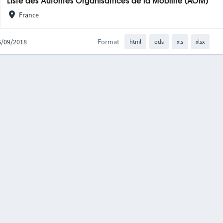
Liste des Autorités Organisatrices de la Mobilité (AOM)
France
06/09/2018
Format
html
ods
xls
xlsx