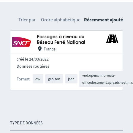
Trier par
Ordre alphabétique
Récemment ajouté
Passages à niveau du
Réseau Ferré National
France
créé le 24/03/2022
Données routières
vnd.openxmlformats-
Format
csv
geojson
json
officedocument.spreadsheetml.s
TYPE DE DONNÉES