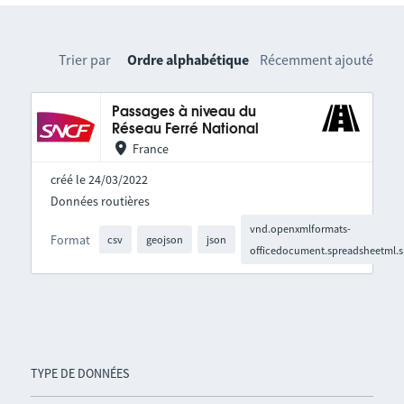
Trier par
Ordre alphabétique
Récemment ajouté
Passages à niveau du
Réseau Ferré National
France
créé le 24/03/2022
Données routières
vnd.openxmlformats-
Format
csv
geojson
json
officedocument.spreadsheetml.s
TYPE DE DONNÉES