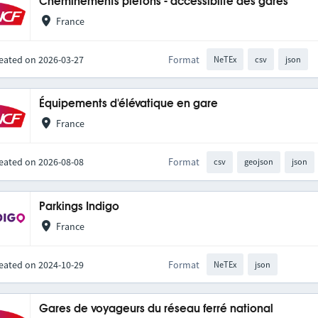
Cheminements piétons - accessiblité des gares
France
eated on 2026-03-27
Format
NeTEx
csv
json
Équipements d'élévatique en gare
France
eated on 2026-08-08
Format
csv
geojson
json
Parkings Indigo
France
eated on 2024-10-29
Format
NeTEx
json
Gares de voyageurs du réseau ferré national