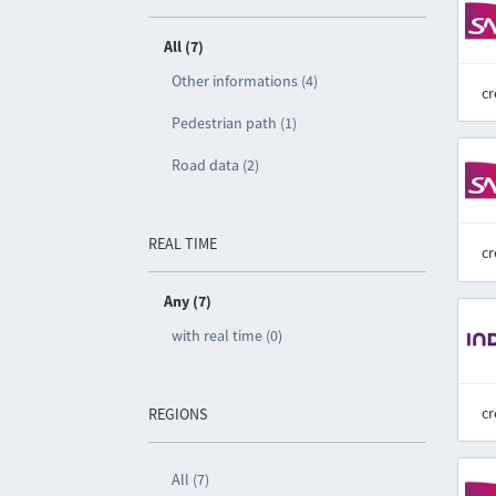
All (7)
Other informations (4)
cr
Pedestrian path (1)
Road data (2)
REAL TIME
cr
Any (7)
with real time (0)
cr
REGIONS
All (7)