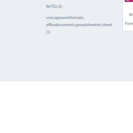
NeTEx (2)
cr
vnd.openxmlformats-
For
officedocument.spreadsheetml.sheet
(1)