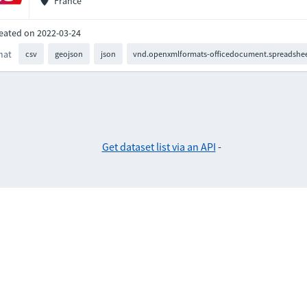
France
eated on 2022-03-24
mat
csv
geojson
json
vnd.openxmlformats-officedocument.spreadshee
Get dataset list via an API
-