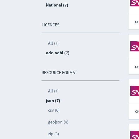
National (7)
cr
LICENCES
All (7)
odc-odbl (7)
cr
RESOURCE FORMAT
All (7)
json (7)
csv (6)
cr
geojson (4)
zip (3)