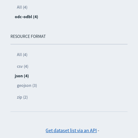
All (4)
odc-odbl (4)
RESOURCE FORMAT
All (4)
csv (4)
json (4)
geojson (3)
zip (2)
Get dataset list via an API
-