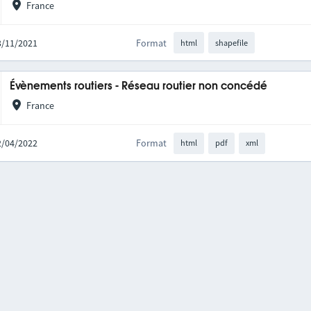
France
03/11/2021
Format
html
shapefile
Évènements routiers - Réseau routier non concédé
France
12/04/2022
Format
html
pdf
xml