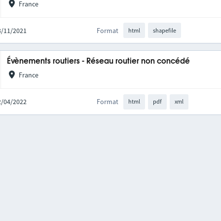
France
03/11/2021
Format
html
shapefile
Évènements routiers - Réseau routier non concédé
France
12/04/2022
Format
html
pdf
xml