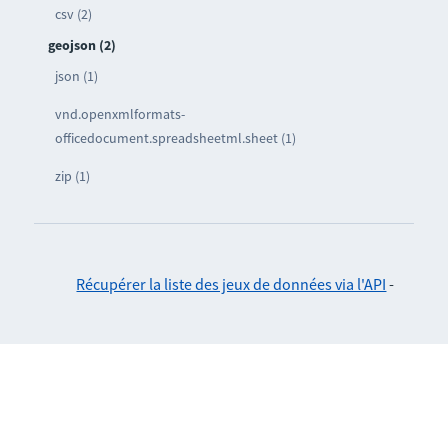
csv (2)
geojson (2)
json (1)
vnd.openxmlformats-
officedocument.spreadsheetml.sheet (1)
zip (1)
Récupérer la liste des jeux de données via l'API
-