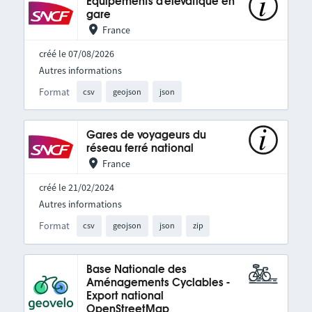
Équipements d'élévatique en
gare
France
créé le 07/08/2026
Autres informations
Format
csv
geojson
json
Gares de voyageurs du
réseau ferré national
France
créé le 21/02/2024
Autres informations
Format
csv
geojson
json
zip
Base Nationale des
Aménagements Cyclables -
Export national
OpenStreetMap