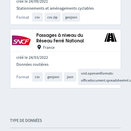
créé le 24/09/2021
Stationnements et aménagements cyclables
Format
csv
csv.zip
geojson
Passages à niveau du
Réseau Ferré National
France
créé le 24/03/2022
Données routières
vnd.openxmlformats-
Format
csv
geojson
json
officedocument.spreadsheetml.s
TYPE DE DONNÉES