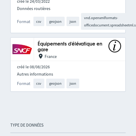
créé le 24/03/2022
Données routières
vnd.openxmlformats-
Format
csv
geojson
json
officedocument.spreadsheetml.s
Équipements d'élévatique en
gare
France
créé le 08/08/2026
Autres informations
Format
csv
geojson
json
TYPE DE DONNÉES