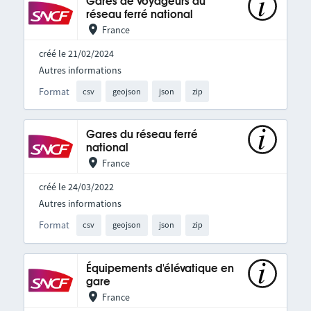
Gares de voyageurs du
réseau ferré national
France
créé le 21/02/2024
Autres informations
Format
csv
geojson
json
zip
Gares du réseau ferré
national
France
créé le 24/03/2022
Autres informations
Format
csv
geojson
json
zip
Équipements d'élévatique en
gare
France