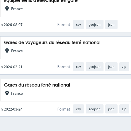
Équipements d'élévatique en gare
France
on 2026-08-07
Format
csv
geojson
json
Gares de voyageurs du réseau ferré national
France
on 2024-02-21
Format
csv
geojson
json
zip
Gares du réseau ferré national
France
on 2022-03-24
Format
csv
geojson
json
zip