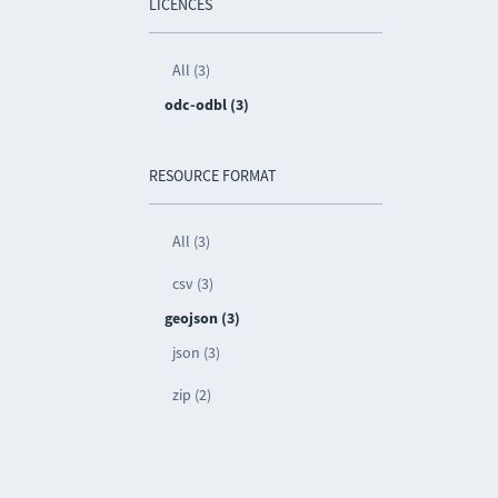
LICENCES
All (3)
odc-odbl (3)
RESOURCE FORMAT
All (3)
csv (3)
geojson (3)
json (3)
zip (2)