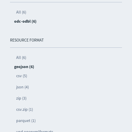
All (6)
odc-odbl (6)
RESOURCE FORMAT
All (6)
geojson (6)
csv (5)
json (4)
zip (3)
csv.zip (1)
parquet (1)
vnd.openxmlformats-