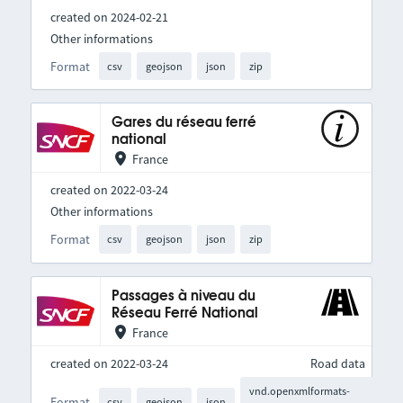
created on 2024-02-21
Other informations
Format
csv
geojson
json
zip
Gares du réseau ferré
national
France
created on 2022-03-24
Other informations
Format
csv
geojson
json
zip
Passages à niveau du
Réseau Ferré National
France
created on 2022-03-24
Road data
vnd.openxmlformats-
Format
csv
geojson
json