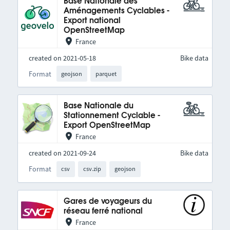
Base Nationale des
Aménagements Cyclables -
Export national
OpenStreetMap
France
created on 2021-05-18
Bike data
Format
geojson
parquet
Base Nationale du
Stationnement Cyclable -
Export OpenStreetMap
France
created on 2021-09-24
Bike data
Format
csv
csv.zip
geojson
Gares de voyageurs du
réseau ferré national
France