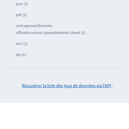
json (1)
pdf (1)
vnd.openxmlformats-
officedocument.spreadsheetml.sheet (1)
xml (1)
zip (1)
Récupérer la liste des jeux de données via l'API
-