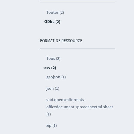
Toutes (2)
ODbL (2)
FORMAT DE RESSOURCE
Tous (2)
csv (2)
geojson (1)
json (1)
vnd.openxmlformats-
officedocument.spreadsheetml.sheet
(1)
zip (1)