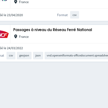
France
éé le 23/04/2020
Format
csv
Passages à niveau du Réseau Ferré National
France
éé le 24/03/2022
mat
csv
geojson
json
vnd.openxmlformats-officedocument.spreadshee