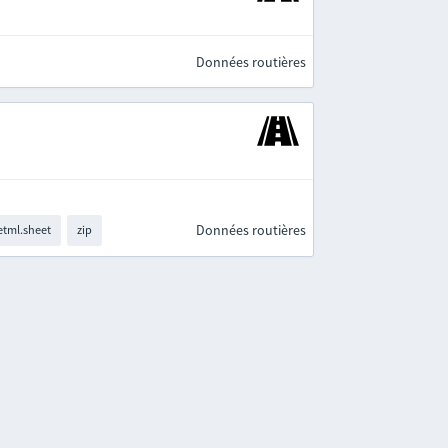
Données routières
Données routières
tml.sheet
zip