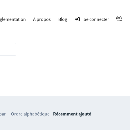
glementation
À propos
Blog
Se connecter
 par
Ordre alphabétique
Récemment ajouté