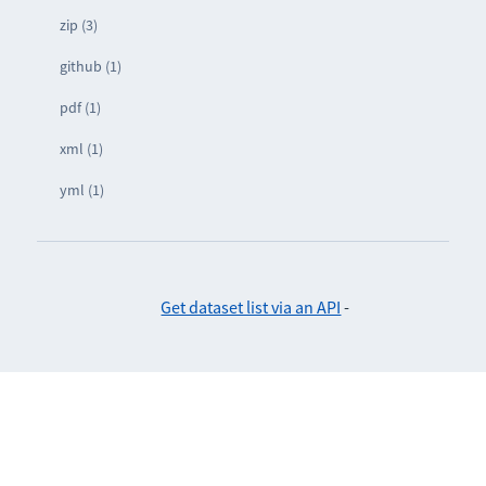
zip (3)
github (1)
pdf (1)
xml (1)
yml (1)
Get dataset list via an API
-