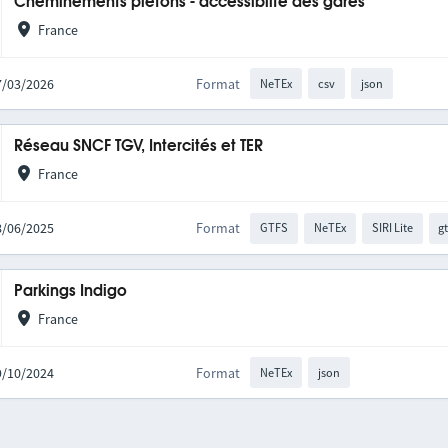
Cheminements piétons - accessiblité des gares
France
27/03/2026
Format
NeTEx
csv
json
Réseau SNCF TGV, Intercités et TER
France
18/06/2025
Format
GTFS
NeTEx
SIRI Lite
gt
Parkings Indigo
France
29/10/2024
Format
NeTEx
json