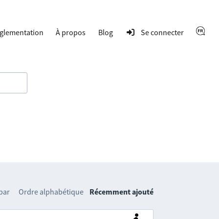
glementation
À propos
Blog
Se connecter
 par
Ordre alphabétique
Récemment ajouté