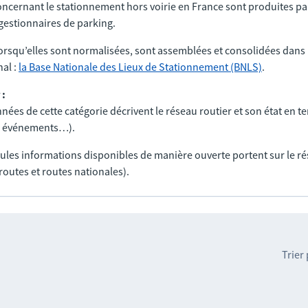
ncernant le stationnement hors voirie en France sont produites par
t gestionnaires de parking.
orsqu’elles sont normalisées, sont assemblées et consolidées dans 
al :
la Base Nationale des Lieux de Stationnement (BNLS)
.
 :
nées de cette catégorie décrivent le réseau routier et son état en t
ux, événements…).
seules informations disponibles de manière ouverte portent sur le r
routes et routes nationales).
Trier