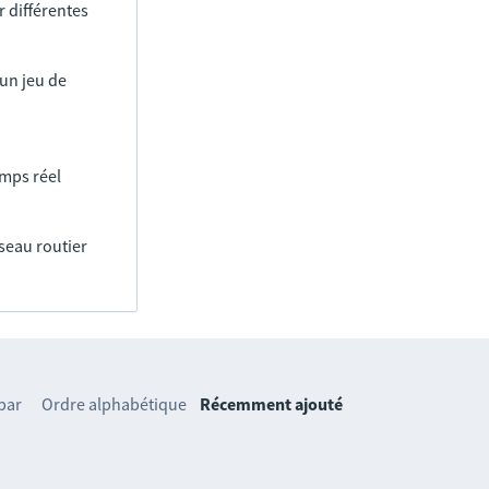
 différentes
un jeu de
emps réel
éseau routier
 par
Ordre alphabétique
Récemment ajouté