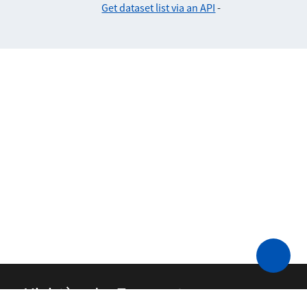
Get dataset list via an API
-
Ministère des Transports