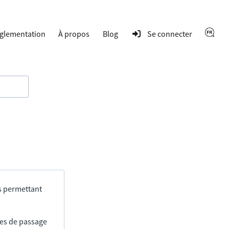
glementation
À propos
Blog
Se connecter
s permettant
res de passage