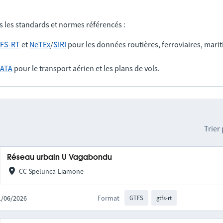
s les standards et normes référencés :
FS-RT
et
NeTEx
/
SIRI
pour les données routières, ferroviaires, marit
IATA
pour le transport aérien et les plans de vols.
Trier
Réseau urbain U Vagabondu
CC Spelunca-Liamone
11/06/2026
Format
GTFS
gtfs-rt