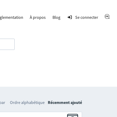
glementation
À propos
Blog
Se connecter
 par
Ordre alphabétique
Récemment ajouté