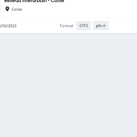
Réseau interurbain - Corse
Corse
30/03/2023
Format
GTFS
gtfs-rt