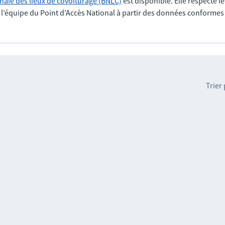
nale des lieux de covoiturage (BNLC)
est disponible. Elle respecte l
r l’équipe du Point d’Accès National à partir des données conformes
Trier