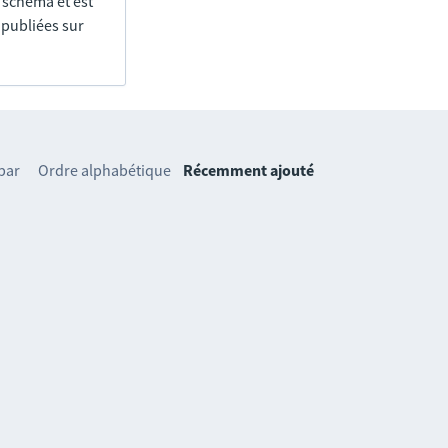
e schéma et est
 publiées sur
 par
Ordre alphabétique
Récemment ajouté