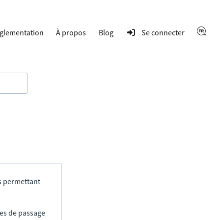
glementation
À propos
Blog
Se connecter
s permettant
res de passage