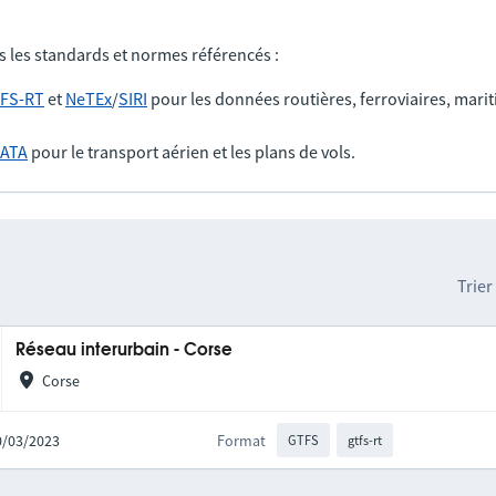
s les standards et normes référencés :
FS-RT
et
NeTEx
/
SIRI
pour les données routières, ferroviaires, marit
IATA
pour le transport aérien et les plans de vols.
Trier
Réseau interurbain - Corse
Corse
30/03/2023
Format
GTFS
gtfs-rt