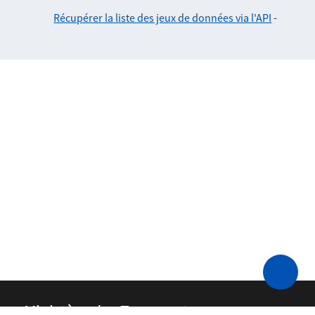
Récupérer la liste des jeux de données via l'API
-
Ministère des Transports