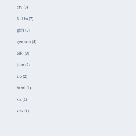
csv (8)
NeTEx (7)
gbfs (5)
geojson (4)
SIRI (3)
json (2)
zip (2)
html (1)
xls (1)
xlsx (1)