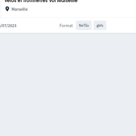
Vélos et trottinettes Voi Marseille
Marseille
25/07/2023
Format
NeTEx
gbfs