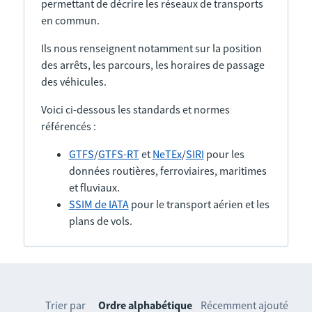
permettant de décrire les réseaux de transports
en commun.
Ils nous renseignent notamment sur la position
des arrêts, les parcours, les horaires de passage
des véhicules.
Voici ci-dessous les standards et normes
référencés :
GTFS
/
GTFS-RT
et
NeTEx
/
SIRI
pour les
données routières, ferroviaires, maritimes
et fluviaux.
SSIM de IATA
pour le transport aérien et les
plans de vols.
Trier par
Ordre alphabétique
Récemment ajouté