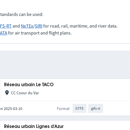
standards can be used:
FS-RT
and
NeTEx
/
SIRI
for road, rail, maritime, and river data.
IATA
for air transport and flight plans.
Réseau urbain Le TACO
CC Coeur du Var
on 2025-03-10
Format
GTFS
gtfs-rt
Réseau urbain Lignes d'Azur