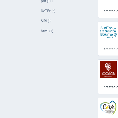
pdf (11)
NeTEx (6)
created 
SIRI (3)
html (1)
created 
created 