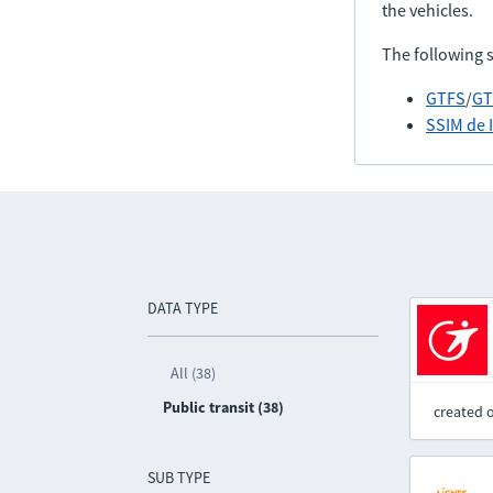
the vehicles.
The following 
GTFS
/
GT
SSIM de 
DATA TYPE
All (38)
Public transit (38)
created 
SUB TYPE