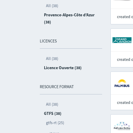
All (38)
Provence-Alpes-Côte d’Azur
created 
(38)
LICENCES
All (38)
created 
Licence Ouverte (38)
RESOURCE FORMAT
created 
All (38)
GTFS (38)
gtfs-rt (25)