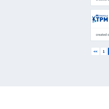
created 
<<
1