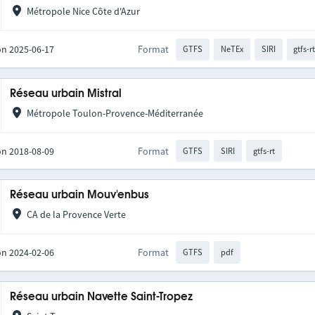
Métropole Nice Côte d'Azur
on 2025-06-17
Format
GTFS
NeTEx
SIRI
gtfs-r
Réseau urbain Mistral
Métropole Toulon-Provence-Méditerranée
on 2018-08-09
Format
GTFS
SIRI
gtfs-rt
Réseau urbain Mouv'enbus
CA de la Provence Verte
on 2024-02-06
Format
GTFS
pdf
Réseau urbain Navette Saint-Tropez