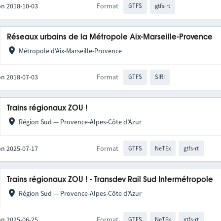
on 2018-10-03
Format
GTFS
gtfs-rt
Réseaux urbains de la Métropole Aix-Marseille-Provence
Métropole d'Aix-Marseille-Provence
on 2018-07-03
Format
GTFS
SIRI
Trains régionaux ZOU !
Région Sud — Provence-Alpes-Côte d’Azur
on 2025-07-17
Format
GTFS
NeTEx
gtfs-rt
Trains régionaux ZOU ! - Transdev Rail Sud Intermétropole
Région Sud — Provence-Alpes-Côte d’Azur
on 2025-06-25
Format
GTFS
NeTEx
gtfs-rt