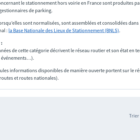
ncernant le stationnement hors voirie en France sont produites par
t gestionnaires de parking.
orsqu’elles sont normalisées, sont assemblées et consolidées dans 
al :
la Base Nationale des Lieux de Stationnement (BNLS)
.
 :
nées de cette catégorie décrivent le réseau routier et son état en t
ux, événements…).
seules informations disponibles de manière ouverte portent sur le r
routes et routes nationales).
Trier