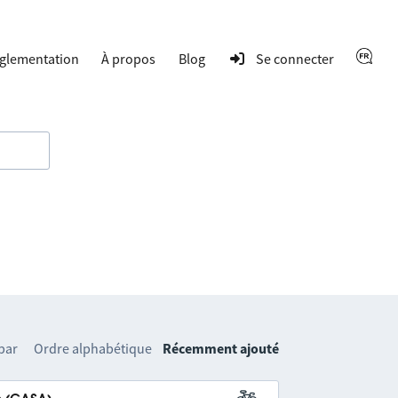
glementation
À propos
Blog
Se connecter
 par
Ordre alphabétique
Récemment ajouté